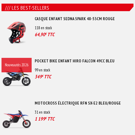
/// LES BEST-SELLERS
CASQUE ENFANT SEDNA SPARK 48-53CM ROUGE
118
en stock
64,90
TTC
€
POCKET BIKE ENFANT HIRO FALCON 49CC BLEU
Nouveautés 2026
99
en stock
349
TTC
€
MOTOCROSS ÉLECTRIQUE RFN SX-E2 BLEU/ROUGE
31
en stock
1 199
TTC
€