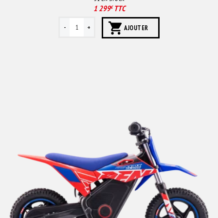
1 299
TTC
€
AJOUTER