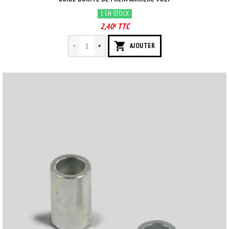
1 EN STOCK
2,40
TTC
€
-
+
AJOUTER