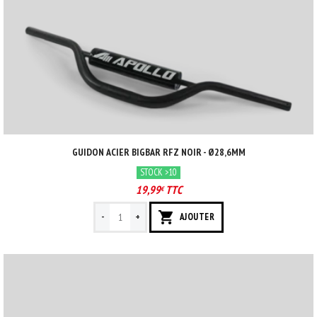
GUIDON ACIER BIGBAR RFZ NOIR - Ø28,6MM
STOCK >10
19,99
TTC
€
-
+
AJOUTER