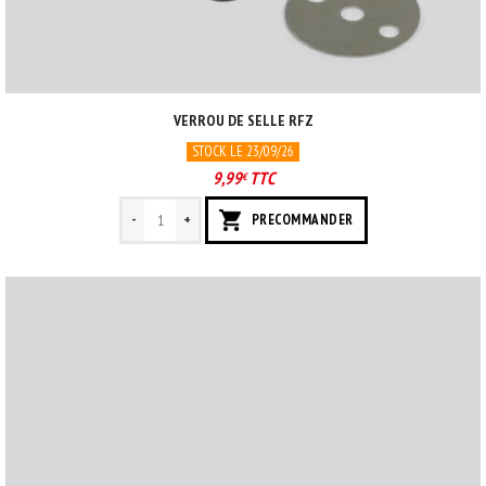
VERROU DE SELLE RFZ
STOCK LE 23/09/26
9,99
TTC
€
-
+
PRECOMMANDER