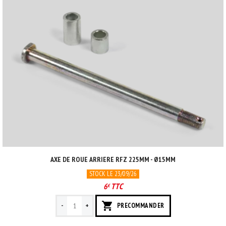
AXE DE ROUE ARRIERE RFZ 225MM - Ø15MM
STOCK LE 23/09/26
6
TTC
€
-
+
PRECOMMANDER