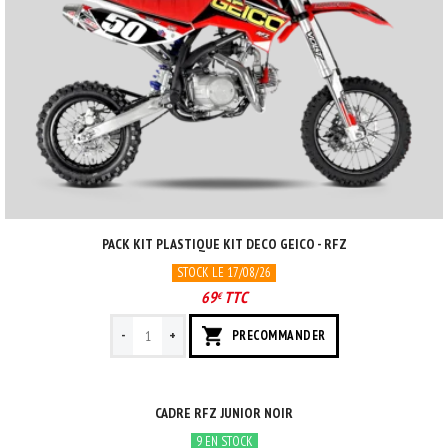
PACK KIT PLASTIQUE KIT DECO GEICO - RFZ
STOCK LE 17/08/26
69
TTC
€
-
+
PRECOMMANDER
CADRE RFZ JUNIOR NOIR
9 EN STOCK