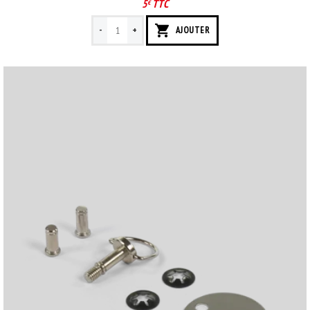
5
TTC
€
-
+
AJOUTER