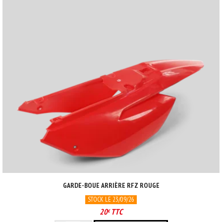
GARDE-BOUE ARRIÈRE RFZ ROUGE
STOCK LE 23/09/26
20
TTC
€