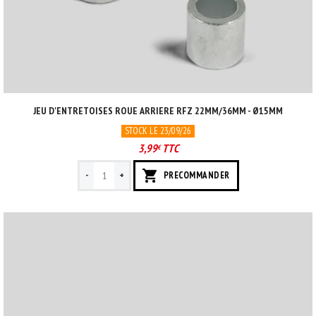
JEU D'ENTRETOISES ROUE ARRIERE RFZ 22MM/36MM - Ø15MM
STOCK LE 23/09/26
3,99
TTC
€
-
+
PRECOMMANDER