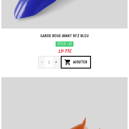
GARDE BOUE AVANT RFZ BLEU
STOCK >10
15
TTC
€
-
+
AJOUTER