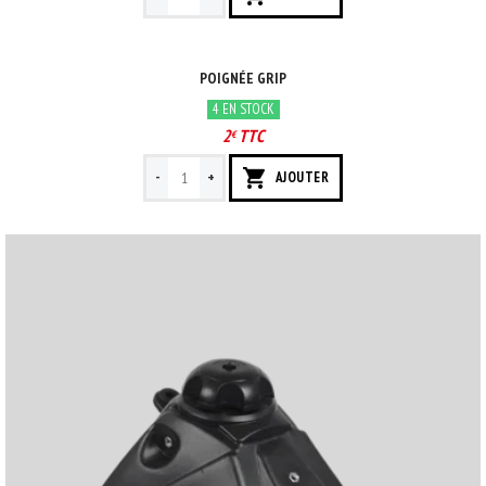
POIGNÉE GRIP
4 EN STOCK
2
TTC
€
-
+
AJOUTER