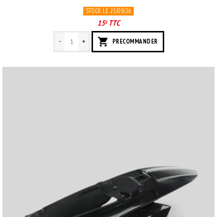
STOCK LE 23/09/26
15
TTC
€
-
+
PRECOMMANDER