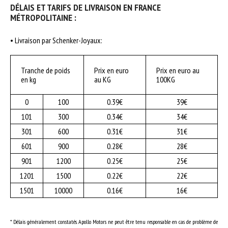
DÉLAIS ET TARIFS DE LIVRAISON EN FRANCE
MÉTROPOLITAINE :
• Livraison par Schenker-Joyaux:
Tranche de poids
Prix en euro
Prix en euro au
en kg
au KG
100KG
0
100
0.39€
39€
101
300
0.34€
34€
301
600
0.31€
31€
601
900
0.28€
28€
901
1200
0.25€
25€
1201
1500
0.22€
22€
1501
10000
0.16€
16€
* Délais généralement constatés. Apollo Motors ne peut être tenu responsable en cas de problème de