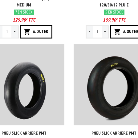
MEDIUM
120/80/12 PLUIE
7 EN STOCK
5 EN STOCK
129,90
TTC
159,90
TTC
€
€
-
+
-
+
AJOUTER
AJOUTE
PNEU SLICK ARRIÈRE PMT
PNEU SLICK ARRIÈRE PMT