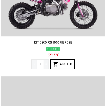
KIT DÉCO RXF ROOKIE ROSE
STOCK >10
35
TTC
€
-
+
AJOUTER