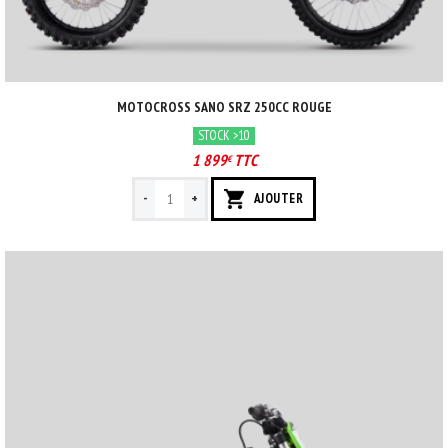
MOTOCROSS SANO SRZ 250CC ROUGE
STOCK >10
1 899
TTC
€
-
+
AJOUTER