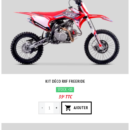
KIT DÉCO RXF FREERIDE
STOCK >10
35
TTC
€
-
+
AJOUTER