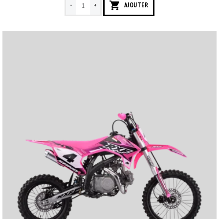
-
+
AJOUTER