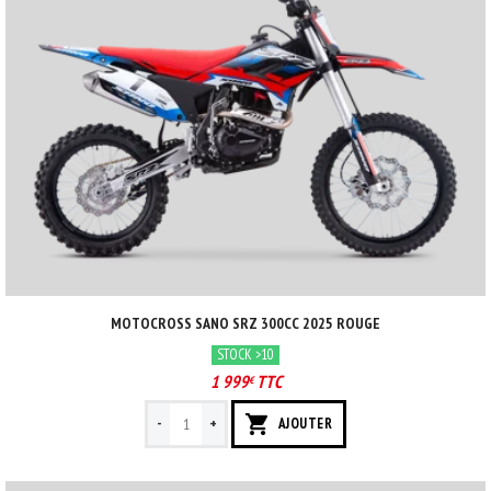
MOTOCROSS SANO SRZ 300CC 2025 ROUGE
STOCK >10
1 999
TTC
€
-
+
AJOUTER