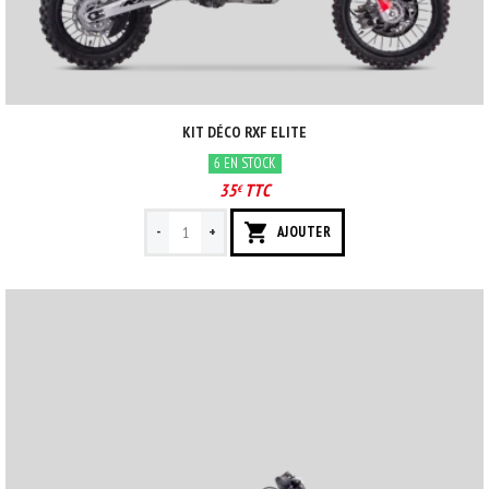
KIT DÉCO RXF ELITE
6 EN STOCK
35
TTC
€
-
+
AJOUTER