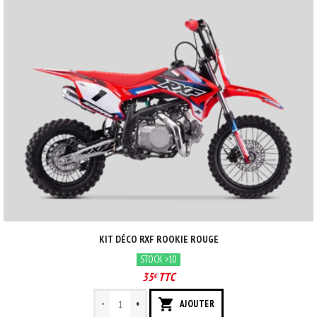
KIT DÉCO RXF ROOKIE ROUGE
STOCK >10
35
TTC
€
-
+
AJOUTER