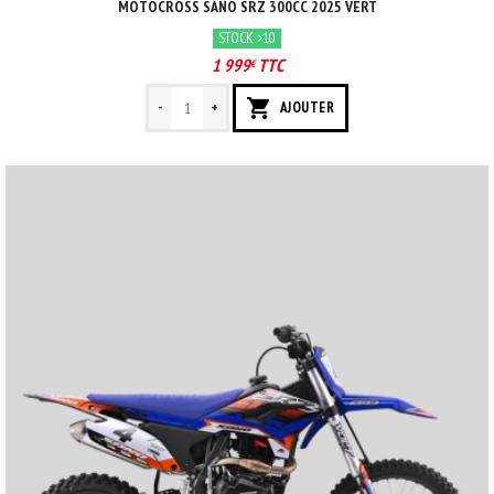
MOTOCROSS SANO SRZ 300CC 2025 VERT
STOCK >10
1 999
TTC
€
-
+
AJOUTER