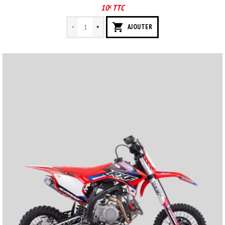
10
TTC
€
-
+
AJOUTER