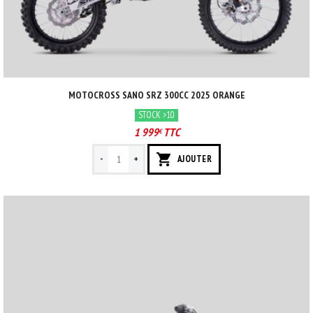
MOTOCROSS SANO SRZ 300CC 2025 ORANGE
STOCK >10
1 999
TTC
€
-
+
AJOUTER