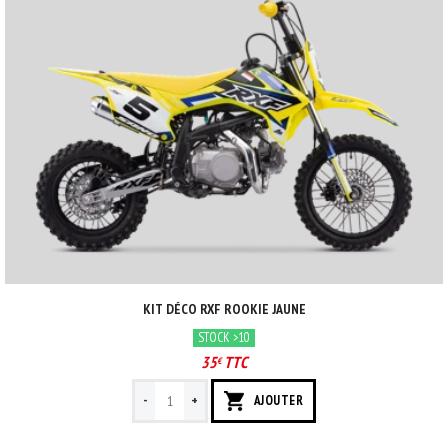
KIT DÉCO RXF ROOKIE JAUNE
STOCK >10
35
TTC
€
-
+
AJOUTER