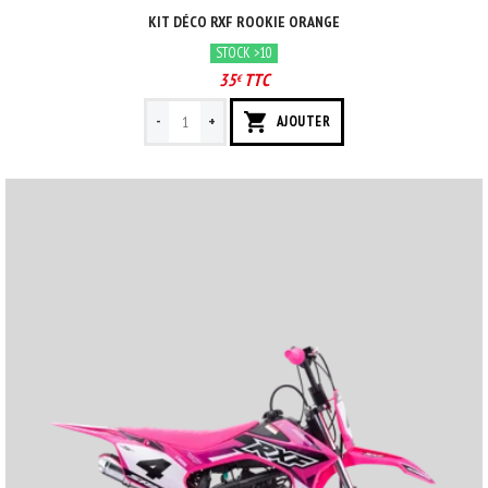
KIT DÉCO RXF ROOKIE ORANGE
STOCK >10
35
TTC
€
-
+
AJOUTER