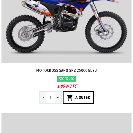
MOTOCROSS SANO SRZ 250CC BLEU
STOCK >10
1 899
TTC
€
-
+
AJOUTER