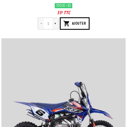
STOCK >10
35
TTC
€
-
+
AJOUTER