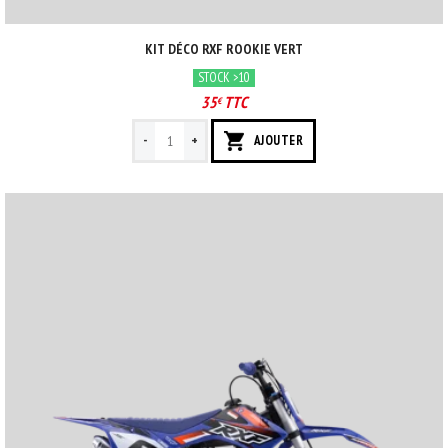
KIT DÉCO RXF ROOKIE VERT
STOCK >10
35
TTC
€
-
+
AJOUTER