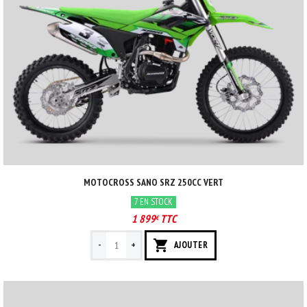
MOTOCROSS SANO SRZ 250CC VERT
7 EN STOCK
1 899
TTC
€
-
+
AJOUTER