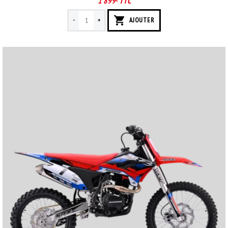
1 899
TTC
-
+
AJOUTER