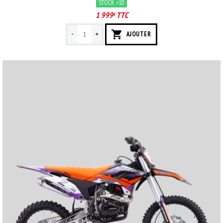
STOCK >10
1 999
TTC
€
-
+
AJOUTER