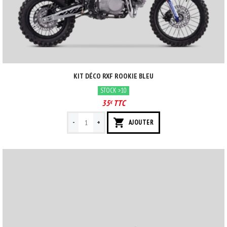
KIT DÉCO RXF ROOKIE BLEU
STOCK >10
35
TTC
€
-
+
AJOUTER