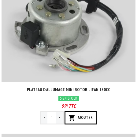
PLATEAU D'ALLUMAGE MINI ROTOR LIFAN 150CC
5 EN STOCK
99
TTC
€
-
+
AJOUTER