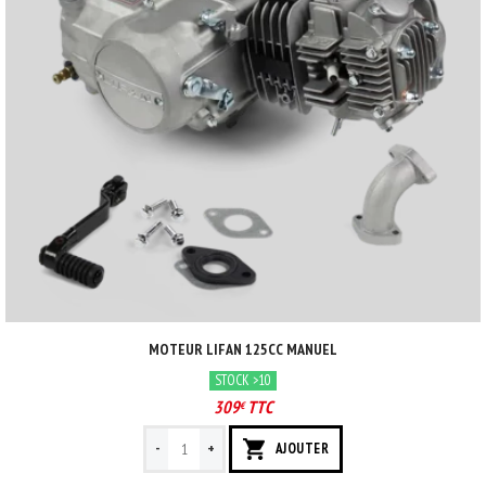
MOTEUR LIFAN 125CC MANUEL
STOCK >10
309
TTC
€
-
+
AJOUTER