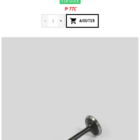
4 EN STOCK
9
TTC
€
-
+
AJOUTER