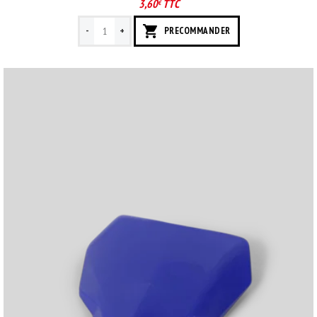
3,60
TTC
€
-
+
PRECOMMANDER