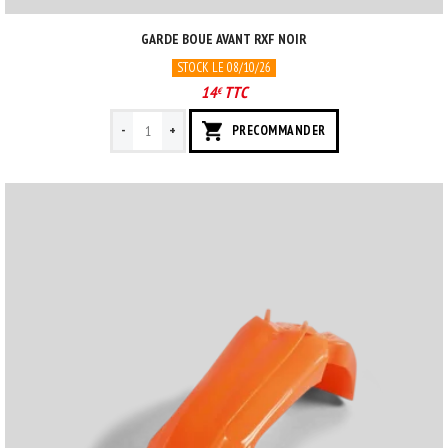
GARDE BOUE AVANT RXF NOIR
STOCK LE 08/10/26
14
TTC
€
-
+
PRECOMMANDER