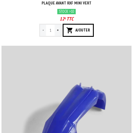
PLAQUE AVANT RXF MINI VERT
STOCK >10
12
TTC
€
-
+
AJOUTER