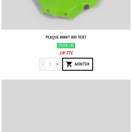
PLAQUE AVANT RXF VERT
STOCK >10
14
TTC
€
-
+
AJOUTER