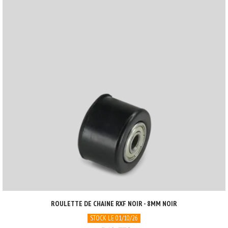
ROULETTE DE CHAINE RXF NOIR - 8MM NOIR
STOCK LE 01/10/26