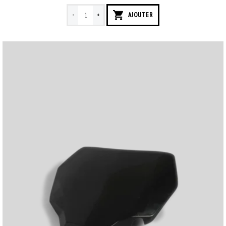
-
+
AJOUTER