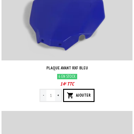
PLAQUE AVANT RXF BLEU
6 EN STOCK
14
TTC
€
-
+
AJOUTER