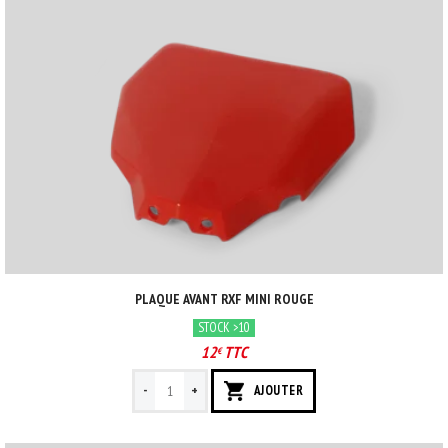
PLAQUE AVANT RXF MINI ROUGE
STOCK >10
12
TTC
€
-
+
AJOUTER