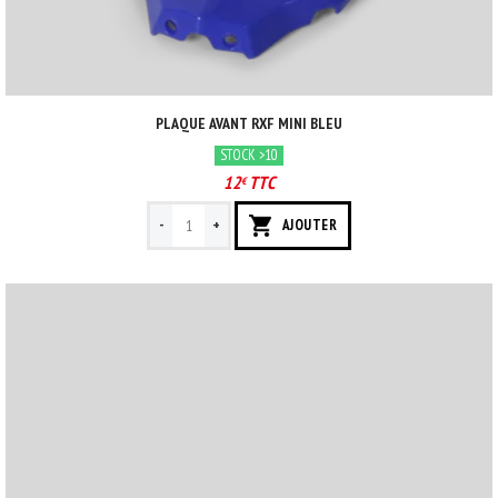
PLAQUE AVANT RXF MINI BLEU
STOCK >10
12
TTC
€
-
+
AJOUTER