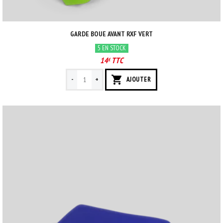
GARDE BOUE AVANT RXF VERT
5 EN STOCK
14
TTC
€
-
+
AJOUTER