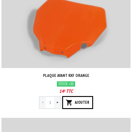
PLAQUE AVANT RXF ORANGE
STOCK >10
14
TTC
€
-
+
AJOUTER