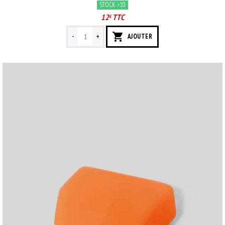
STOCK >10
12
TTC
€
-
+
AJOUTER