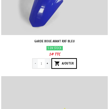
GARDE BOUE AVANT RXF BLEU
5 EN STOCK
14
TTC
€
-
+
AJOUTER