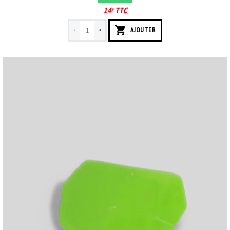
14
TTC
€
-
+
AJOUTER