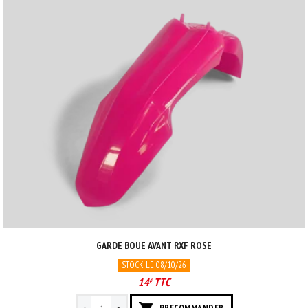
GARDE BOUE AVANT RXF ROSE
STOCK LE 08/10/26
14
TTC
€