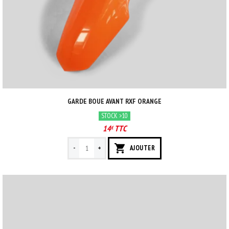
GARDE BOUE AVANT RXF ORANGE
STOCK >10
14
TTC
€
-
+
AJOUTER