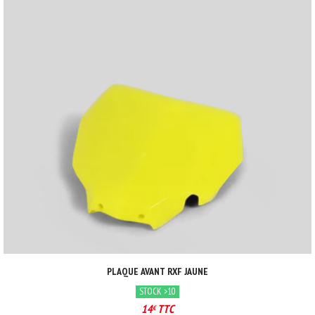
PLAQUE AVANT RXF JAUNE
STOCK >10
14
TTC
€