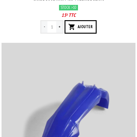
STOCK >10
15
TTC
€
-
+
AJOUTER