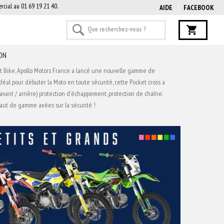
rcial au 01 69 19 21 40.
AIDE
FACEBOOK
CON
it Bike, Apollo Motors France a lancé une nouvelle gamme de
déal pour débuter la Moto en toute sécurité, cette Pocket cross a
 (avant / arrière) protection d'échappement, protection de chaîne.
 haut de gamme axées sur la sécurité !