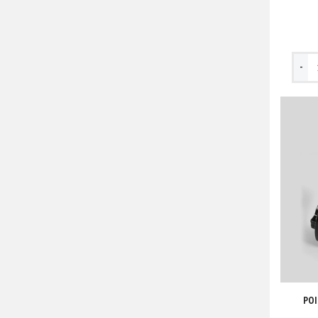
-
POI