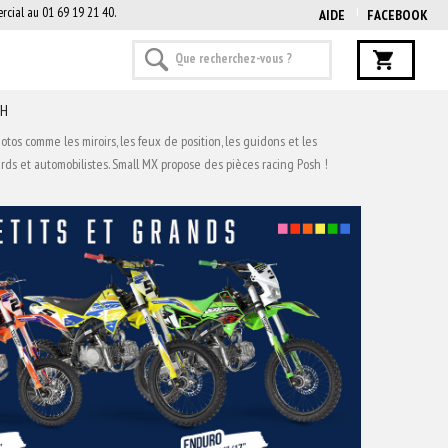
rcial au 01 69 19 21 40.
AIDE
FACEBOOK
SH
s comme les miroirs, les feux de position, les guidons et les
tards et automobilistes. Small MX propose des pièces racing Posh !