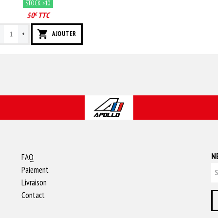
STOCK >10
50
TTC
€
-
+
AJOUTER
N
FAQ
Paiement
Livraison
Contact