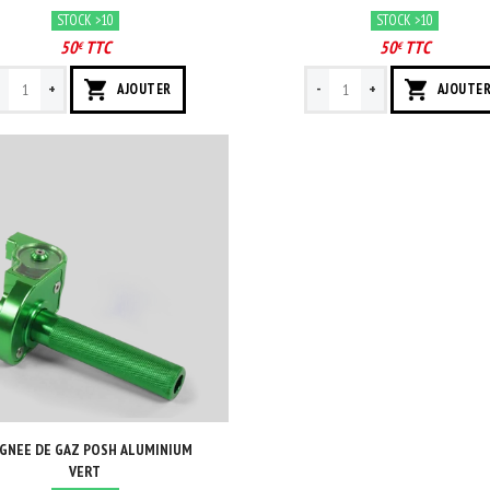
STOCK >10
STOCK >10
50
TTC
50
TTC
€
€
-
+
-
+
AJOUTER
AJOUTE
GNEE DE GAZ POSH ALUMINIUM
VERT