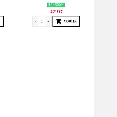
4 EN STOCK
50
TTC
€
-
+
R
AJOUTER