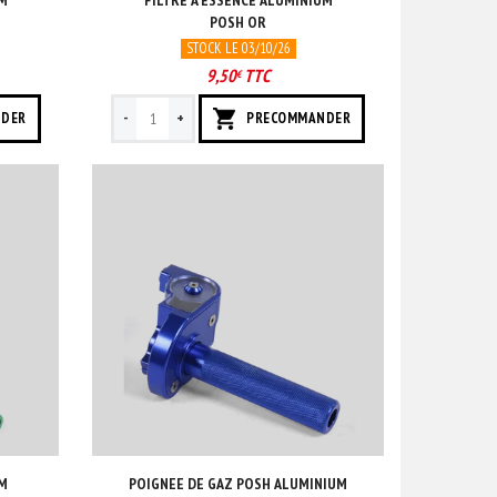
UM
FILTRE A ESSENCE ALUMINIUM
POSH OR
STOCK LE 03/10/26
9,50
TTC
€
-
+
NDER
PRECOMMANDER
UM
POIGNEE DE GAZ POSH ALUMINIUM