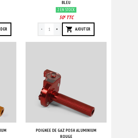
BLEU
2 EN STOCK
50
TTC
€
-
+
NDER
AJOUTER
NIUM
POIGNEE DE GAZ POSH ALUMINIUM
ROUGE