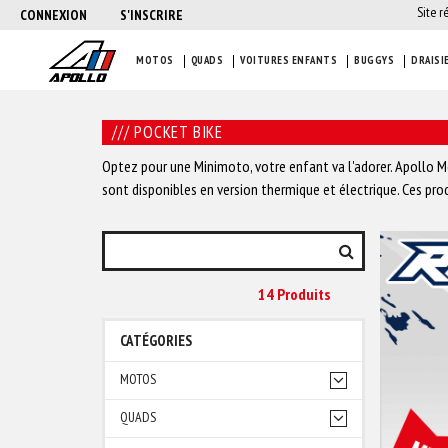
Site r
CONNEXION
S'INSCRIRE
MOTOS
QUADS
VOITURES ENFANTS
BUGGYS
DRAISI
/// POCKET BIKE
Optez pour une Minimoto, votre enfant va l'adorer. Apollo Mo
sont disponibles en version thermique et électrique. Ces prod
14 Produit
S
CATÉGORIES
MOTOS
QUADS