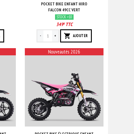
POCKET BIKE ENFANT HIRO
FALCON 49CC VERT
STOCK >10
349
TTC
€
-
+
R
AJOUTER
Nouveautés 2026