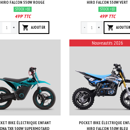
HIRO FALCON 550W ROUGE
HIRO FALCON 550W VERT
STOCK >10
STOCK >10
499
TTC
499
TTC
€
€
-
+
-
+
AJOUTER
AJOUTE
Nouveautés 2026
KET BIKE ÉLECTRIQUE ENFANT
POCKET BIKE ÉLECTRIQUE EN
DNA TXR 500W SUPERMOTARD
HIRO FALCON 550W BLEU