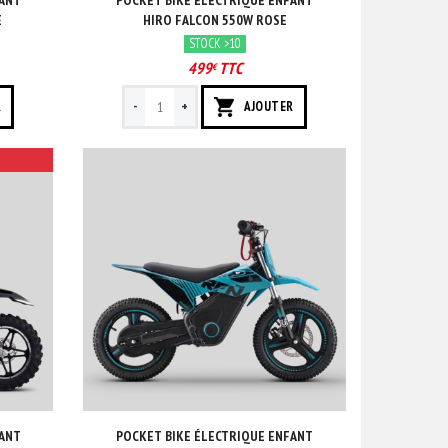
FANT
POCKET BIKE ÉLECTRIQUE ENFANT
E
HIRO FALCON 550W ROSE
STOCK >10
499
TTC
€
-
+
R
AJOUTER
FANT
POCKET BIKE ÉLECTRIQUE ENFANT