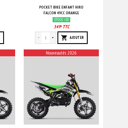
POCKET BIKE ENFANT HIRO
FALCON 49CC ORANGE
STOCK >10
349
TTC
€
-
+
R
AJOUTER
Nouveautés 2026