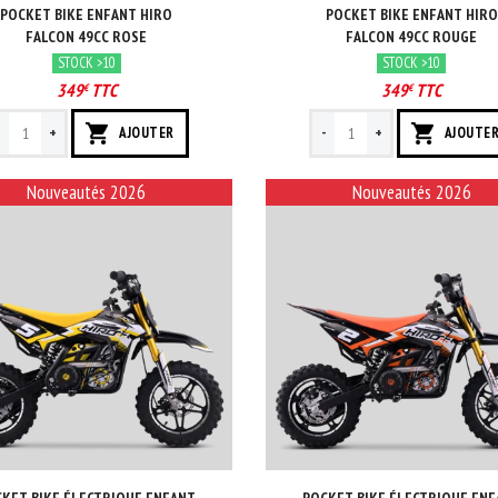
POCKET BIKE ENFANT HIRO
POCKET BIKE ENFANT HIRO
FALCON 49CC ROSE
FALCON 49CC ROUGE
STOCK >10
STOCK >10
349
TTC
349
TTC
€
€
-
+
-
+
AJOUTER
AJOUTE
Nouveautés 2026
Nouveautés 2026