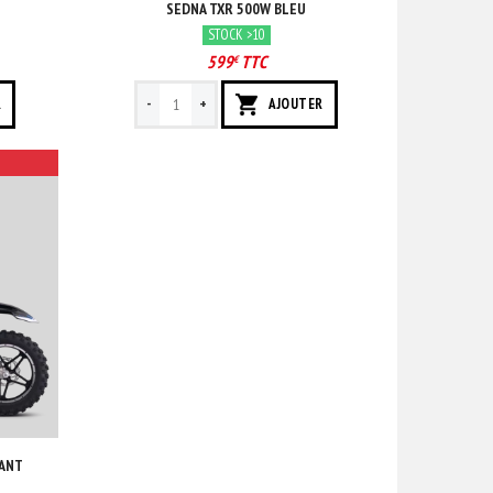
SEDNA TXR 500W BLEU
STOCK >10
599
TTC
€
-
+
R
AJOUTER
FANT