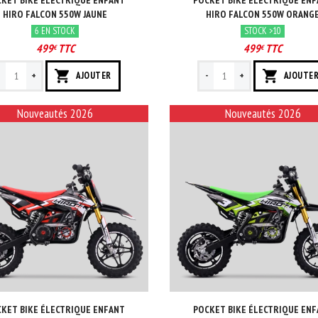
KET BIKE ÉLECTRIQUE ENFANT
POCKET BIKE ÉLECTRIQUE EN
HIRO FALCON 550W JAUNE
HIRO FALCON 550W ORANG
6 EN STOCK
STOCK >10
499
TTC
499
TTC
€
€
-
+
-
+
AJOUTER
AJOUTE
Nouveautés 2026
Nouveautés 2026
KET BIKE ÉLECTRIQUE ENFANT
POCKET BIKE ÉLECTRIQUE EN