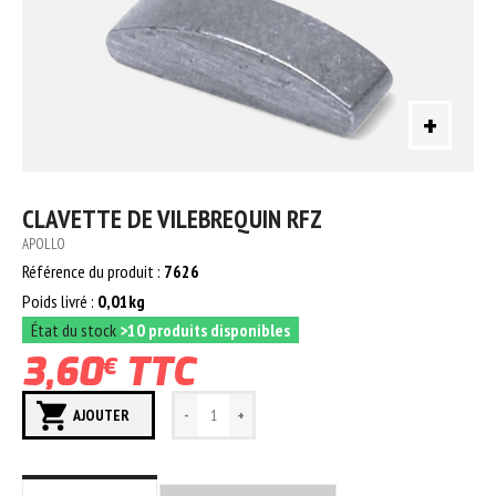
+
CLAVETTE DE VILEBREQUIN RFZ
APOLLO
Référence du produit :
7626
Poids livré :
0,01kg
État du stock
>10 produits disponibles
3,60
TTC
€
AJOUTER