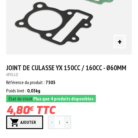
+
JOINT DE CULASSE YX 150CC / 160CC - Ø60MM
APOLLO
Référence du produit :
7503
Poids livré :
0,03kg
État du stock
Plus que 4 produits disponibles
4,80
TTC
€
AJOUTER