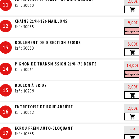
2,00€
11
Ref : 30060
CHAÎNE 219H-126 MAILLONS
9,00€
12
Ref : 30065
Indisponibl
ROULEMENT DE DIRECTION 6301RS
3,00€
13
Ref : 30050
PIGNON DE TRANSMISSION 219H-76 DENTS
14,00€
14
Ref : 30061
Indisponibl
BOULON À BRIDE
2,00€
15
Ref : 10209
ENTRETOISE DE ROUE ARRIÈRE
2,00€
16
Ref : 30062
ÉCROU FREIN AUTO-BLOQUANT
-- €
17
Ref : 10535