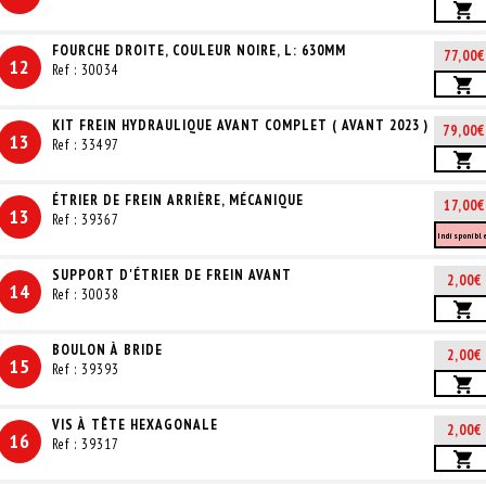
FOURCHE DROITE, COULEUR NOIRE, L: 630MM
77,00€
12
Ref : 30034
KIT FREIN HYDRAULIQUE AVANT COMPLET ( AVANT 2023 )
79,00€
13
Ref : 33497
ÉTRIER DE FREIN ARRIÈRE, MÉCANIQUE
17,00€
13
Ref : 39367
Indisponibl
SUPPORT D'ÉTRIER DE FREIN AVANT
2,00€
14
Ref : 30038
BOULON À BRIDE
2,00€
15
Ref : 39393
VIS À TÊTE HEXAGONALE
2,00€
16
Ref : 39317