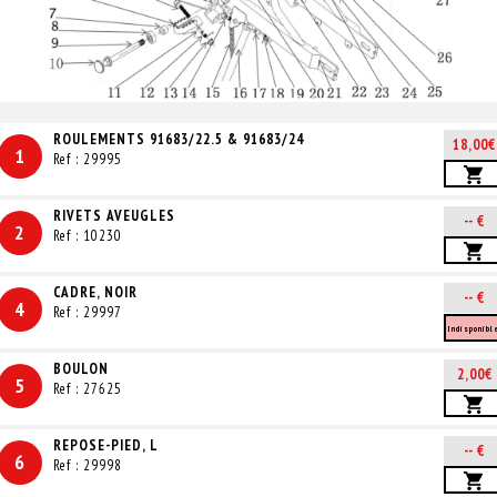
ROULEMENTS 91683/22.5 & 91683/24
18,00€
1
Ref : 29995
RIVETS AVEUGLES
-- €
2
Ref : 10230
CADRE, NOIR
-- €
4
Ref : 29997
Indisponibl
BOULON
2,00€
5
Ref : 27625
REPOSE-PIED, L
-- €
6
Ref : 29998