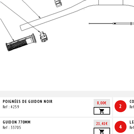
POIGNÉES DE GUIDON NOIR
CO
8,00€
2
Ref : 4259
Re
GUIDON 770MM
LE
21,41€
4
Ref : 33705
Re