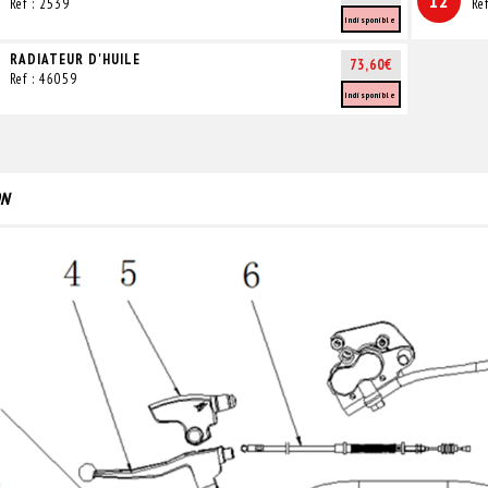
12
Ref : 2539
Re
Indisponible
RADIATEUR D'HUILE
73,60€
Ref : 46059
Indisponible
ON