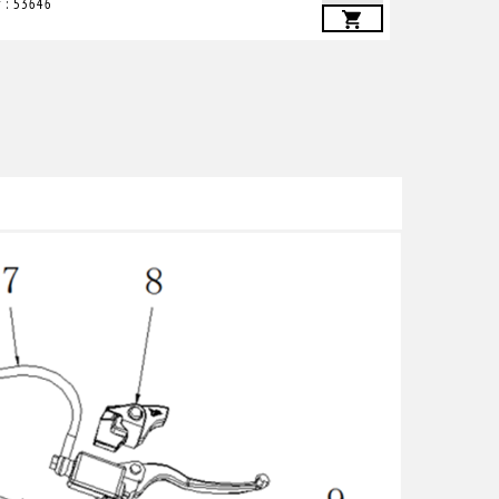
f : 53646