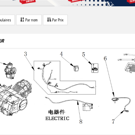
ulaires
Par nom
Par Prix
UR