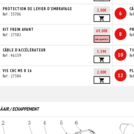
PROTECTION DE LEVIER D'EMBRAYAGE
CÂ
2,00€
6
Ref : 33706
Re
KIT FREIN AVANT
PR
69,00€
8
Ref : 27382
Re
Indisponible
CÂBLE D'ACCÉLÉRATEUR
TI
3,39€
10
Ref : 46139
Re
VIS CHC M5 X 16
PL
2,00€
12
Ref : 27384
Re
 À AIR / ECHAPPEMENT