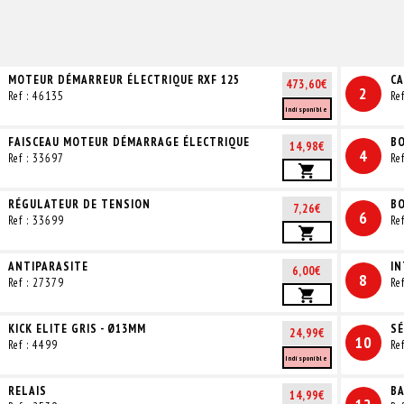
MOTEUR DÉMARREUR ÉLECTRIQUE RXF 125
CA
473,60€
2
Ref : 46135
Re
Indisponible
FAISCEAU MOTEUR DÉMARRAGE ÉLECTRIQUE
BO
14,98€
4
Ref : 33697
Re
RÉGULATEUR DE TENSION
BO
7,26€
6
Ref : 33699
Re
ANTIPARASITE
I
6,00€
8
Ref : 27379
Re
KICK ELITE GRIS - Ø13MM
SÉ
24,99€
10
Ref : 4499
Re
Indisponible
RELAIS
BA
14,99€