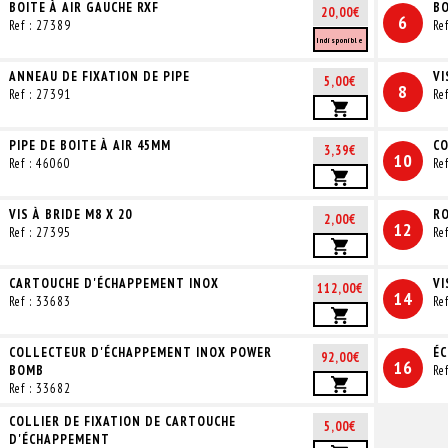
BOITE À AIR GAUCHE RXF
BO
20,00€
6
Ref : 27389
Re
Indisponible
ANNEAU DE FIXATION DE PIPE
VI
5,00€
8
Ref : 27391
Re
PIPE DE BOITE À AIR 45MM
CO
3,39€
10
Ref : 46060
Re
VIS À BRIDE M8 X 20
RO
2,00€
12
Ref : 27395
Re
CARTOUCHE D'ÉCHAPPEMENT INOX
VI
112,00€
14
Ref : 33683
Re
COLLECTEUR D'ÉCHAPPEMENT INOX POWER
ÉC
92,00€
16
BOMB
Re
Ref : 33682
COLLIER DE FIXATION DE CARTOUCHE
5,00€
D'ÉCHAPPEMENT