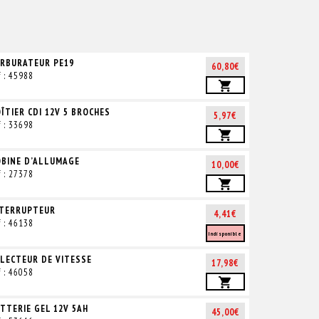
RBURATEUR PE19
60,80€
f : 45988
ÎTIER CDI 12V 5 BROCHES
5,97€
f : 33698
BINE D’ALLUMAGE
10,00€
f : 27378
NTERRUPTEUR
4,41€
f : 46138
Indisponible
LECTEUR DE VITESSE
17,98€
f : 46058
TTERIE GEL 12V 5AH
45,00€