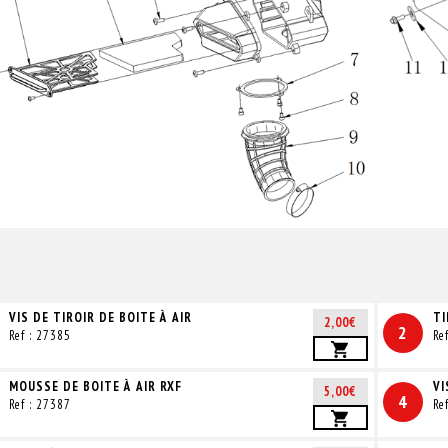
VIS DE TIROIR DE BOITE À AIR
TI
2,00€
2
Ref : 27385
Re
MOUSSE DE BOITE À AIR RXF
VI
5,00€
4
Ref : 27387
Re