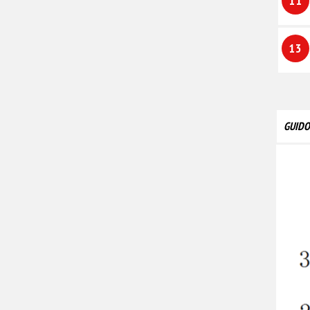
11
13
GUID