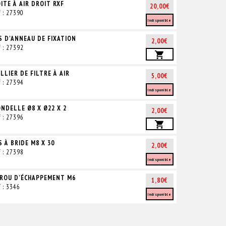
ITE À AIR DROIT RXF
20,00€
f : 27390
Indisponible
S D'ANNEAU DE FIXATION
2,00€
f : 27392
LLIER DE FILTRE À AIR
5,00€
f : 27394
Indisponible
NDELLE Ø8 X Ø22 X 2
2,00€
f : 27396
S À BRIDE M8 X 30
2,00€
f : 27398
Indisponible
ROU D’ÉCHAPPEMENT M6
1,80€
f : 3346
Indisponible