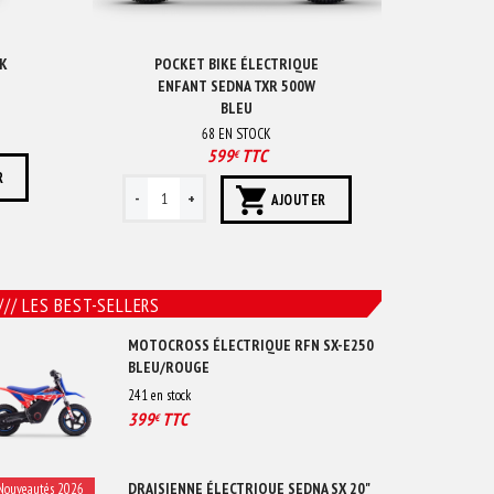
RK
POCKET BIKE ÉLECTRIQUE
ENFANT SEDNA TXR 500W
BLEU
68
EN STOCK
599
TTC
€
R
AJOUTER
/// LES BEST-SELLERS
MOTOCROSS ÉLECTRIQUE RFN SX-E250
BLEU/ROUGE
241
en stock
399
TTC
€
DRAISIENNE ÉLECTRIQUE SEDNA SX 20"
Nouveautés 2026