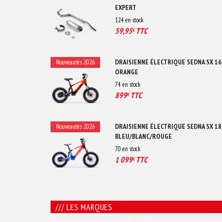
EXPERT
124
en stock
59,95
TTC
€
DRAISIENNE ÉLECTRIQUE SEDNA SX 16
Nouveautés 2026
ORANGE
74
en stock
899
TTC
€
DRAISIENNE ÉLECTRIQUE SEDNA SX 18
Nouveautés 2026
BLEU/BLANC/ROUGE
70
en stock
1 099
TTC
€
/// LES MARQUES