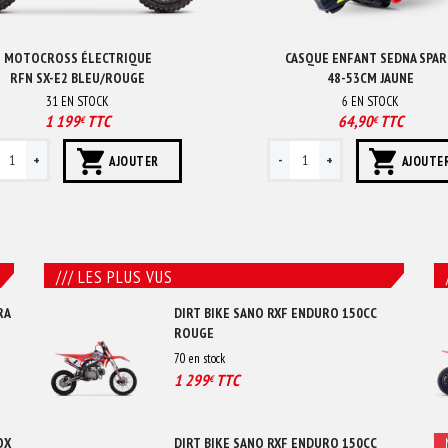
MOTOCROSS ÉLECTRIQUE
CASQUE ENFANT SEDNA SPA
RFN SX-E2 BLEU/ROUGE
48-53CM JAUNE
31
EN STOCK
6
EN STOCK
1 199
TTC
64,90
TTC
€
€
AJOUTER
AJOUTE
/// LES PLUS VUS
RA
DIRT BIKE SANO RXF ENDURO 150CC
ROUGE
70
en stock
1 299
TTC
€
OX
DIRT BIKE SANO RXF ENDURO 150CC