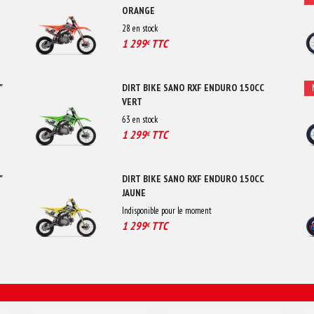
ORANGE
28
en stock
1 299
TTC
€
"
DIRT BIKE SANO RXF ENDURO 150CC
VERT
63
en stock
1 299
TTC
€
"
DIRT BIKE SANO RXF ENDURO 150CC
JAUNE
Indisponible pour le moment
1 299
TTC
€