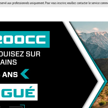
éservé aux professionnels uniquement. Pour vous inscrire, veuillez contacter le service comme