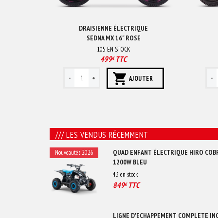
DRAISIENNE ÉLECTRIQUE
SEDNA MX 16" ROSE
105
EN STOCK
499
TTC
€
AJOUTER
/// LES VENDUS RÉCEMMENT
QUAD ENFANT ÉLECTRIQUE HIRO COB
Nouveautés 2026
1200W BLEU
43
en stock
849
TTC
€
LIGNE D'ECHAPPEMENT COMPLETE IN