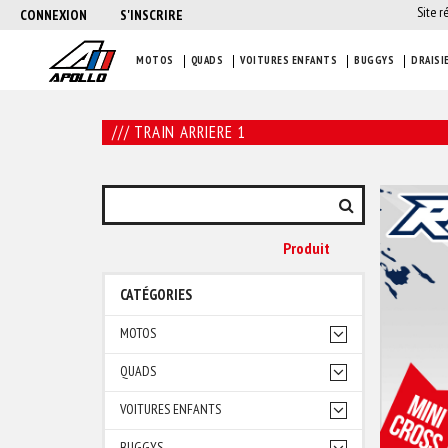
Site r
CONNEXION
S'INSCRIRE
MOTOS
QUADS
VOITURES ENFANTS
BUGGYS
DRAISI
/// TRAIN ARRIERE 1
Produit
CATÉGORIES
MOTOS
QUADS
VOITURES ENFANTS
BUGGYS